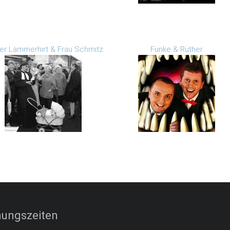
rer Lämmerhirt & Frau Schmitz
Funke & Rüther
nungszeiten