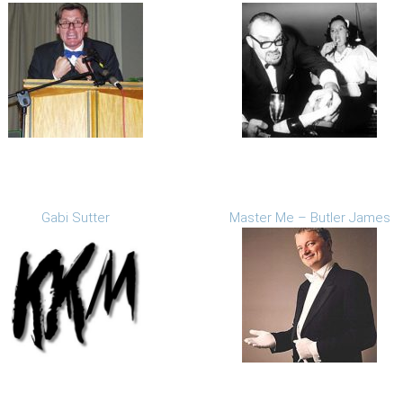
Gabi Sutter
Master Me – Butler James