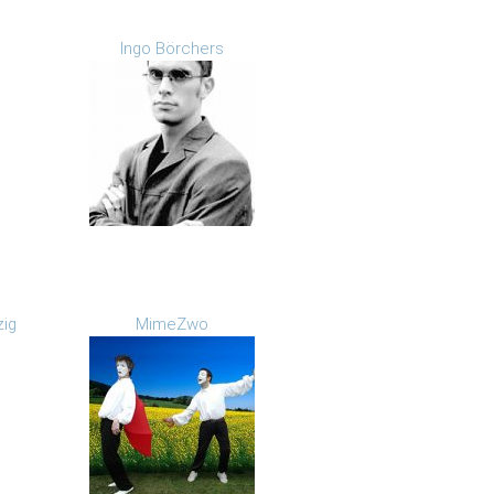
Ingo Börchers
zig
MimeZwo