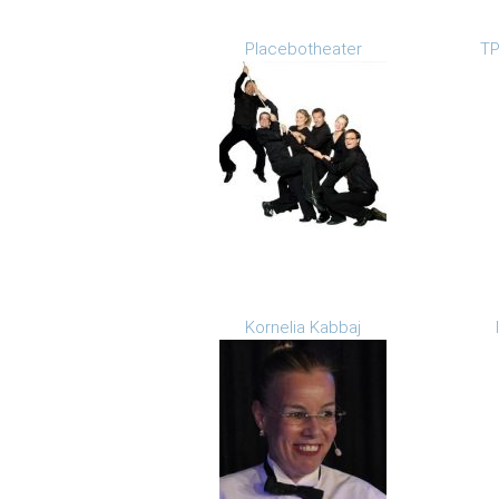
Placebotheater
TP
Kornelia Kabbaj