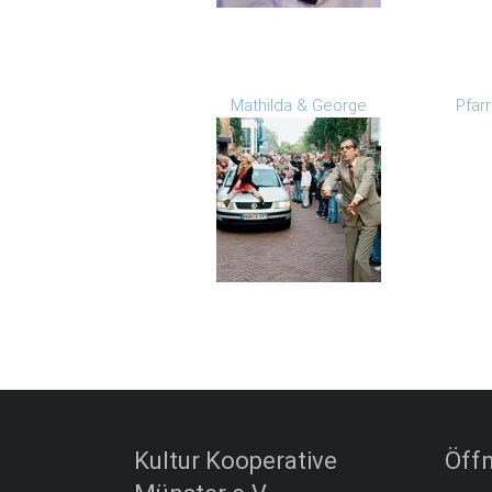
Mathilda & George
Pfar
Kultur Kooperative
Öff