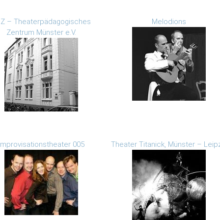
Z – Theaterpädagogisches
Melodions
Zentrum Münster e.V.
Improvisationstheater 005
Theater Titanick, Münster – Leip