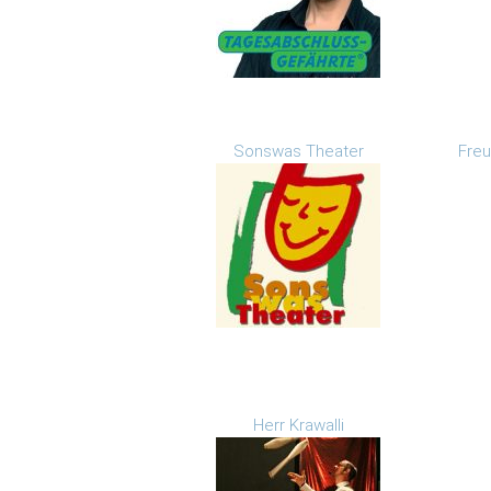
Sonswas Theater
Freu
Herr Krawalli