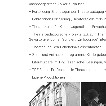
Ansprechpartner: Volker Kuhlhüser
– Fortbildung „Grundlagen der Theaterpädagogik“
– LehrerInnen-Fortbildung „TheaterspielleiterIn i
– Theaterkurse für Kinder, Jugendliche, Erwach
– Theaterpädagogische Projekte, z.B. zum Thema 
Gewaltprävention an Schulen: „Zivilcourage“ Int
– Theater und Schullandheim/Klassenfahrten
– Spiel- und Animationsprogramme, Kindergebur
– Literaturcafé im TPZ: (szenische) Lesungen, M
– TPZ-Bühne: Professionelle Theaterbühne mit
– Eigene Produktionen