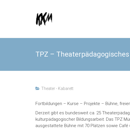
Skip
to
Kultur
KKM
content
Kooperative
Münster e.
V.
TPZ – Theaterpädagogisches 
Theater - Kabarett
Fortbildungen – Kurse – Projekte – Bühne, freier
Derzeit gibt es bundesweit ca. 25 Theaterpäda
kulturpädagogischer Bildungsarbeit. Das TPZ Mün
ausgestattete Bühne mit 70 Plätzen sowie Café