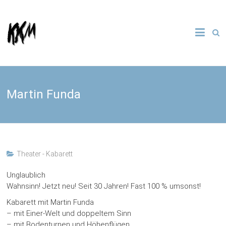
Skip
to
Kultur
KKM
content
Kooperative
Münster e.
V.
Martin Funda
Theater - Kabarett
Unglaublich
Wahnsinn! Jetzt neu! Seit 30 Jahren! Fast 100 % umsonst!
Kabarett mit Martin Funda
– mit Einer-Welt und doppeltem Sinn
– mit Bodenturnen und Höhenflügen