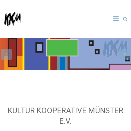
Skip
to
Kultur
KKM
content
Kooperative
Münster e.
V.
KULTUR KOOPERATIVE MÜNSTER
E.V.