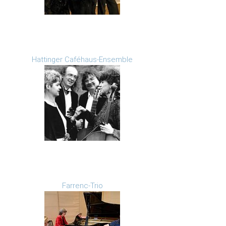
Hattinger Caféhaus-Ensemble
Farrenc-Trio