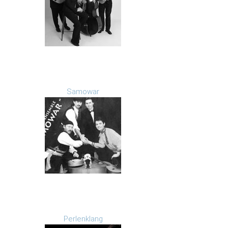
Samowar
Perlenklang