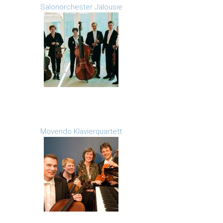
Salonorchester Jalousie
Movendo Klavierquartett