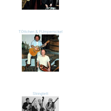
T.Öttchen & P.Umpernickel
Stringtett