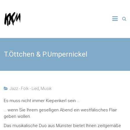
Skip
to
Kultur
KKM
content
Kooperative
Münster e.
V.
T.Öttchen & P.Umpernickel
Jazz - Folk - Lied
,
Musik
Es muss nicht immer Kiepenkerl sein …
… wenn Sie Ihrem geselligen Abend ein westfälisches Flair
geben wollen.
Das musikalische Duo aus Münster bietet Ihnen zeitgemäße