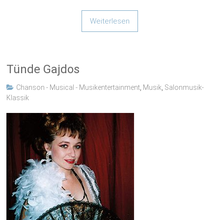
Weiterlesen
Tünde Gajdos
Chanson - Musical - Musikentertainment
,
Musik
,
Salonmusik-
Klassik