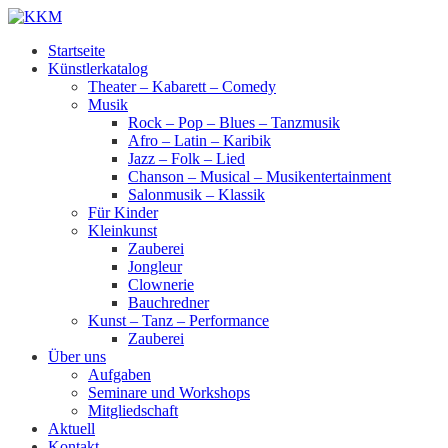
Skip
to
Kultur
Startseite
content
KKM
Kooperative
Künstlerkatalog
Münster e.
Theater – Kabarett – Comedy
V.
Musik
Rock – Pop – Blues – Tanzmusik
Afro – Latin – Karibik
Jazz – Folk – Lied
Chanson – Musical – Musikentertainment
Salonmusik – Klassik
Für Kinder
Kleinkunst
Zauberei
Jongleur
Clownerie
Bauchredner
Kunst – Tanz – Performance
Zauberei
Über uns
Aufgaben
Seminare und Workshops
Mitgliedschaft
Aktuell
Kontakt